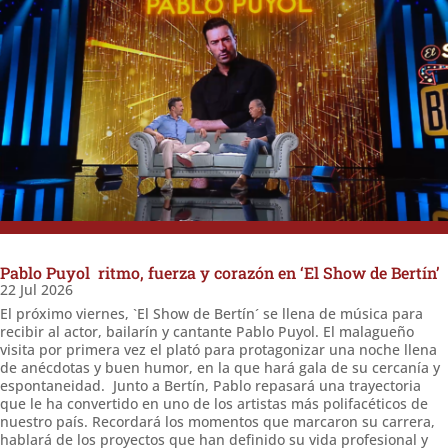
Pablo Puyol ritmo, fuerza y corazón en ‘El Show de Bertín’
22 Jul 2026
El próximo viernes, `El Show de Bertín´ se llena de música para
recibir al actor, bailarín y cantante Pablo Puyol. El malagueño
visita por primera vez el plató para protagonizar una noche llena
de anécdotas y buen humor, en la que hará gala de su cercanía y
espontaneidad. Junto a Bertín, Pablo repasará una trayectoria
que le ha convertido en uno de los artistas más polifacéticos de
nuestro país. Recordará los momentos que marcaron su carrera,
hablará de los proyectos que han definido su vida profesional y