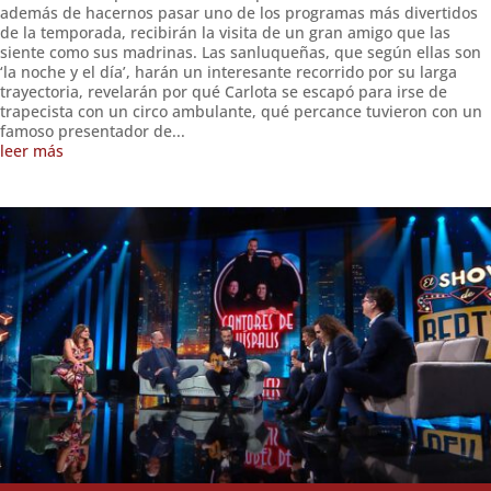
además de hacernos pasar uno de los programas más divertidos
de la temporada, recibirán la visita de un gran amigo que las
siente como sus madrinas. Las sanluqueñas, que según ellas son
‘la noche y el día’, harán un interesante recorrido por su larga
trayectoria, revelarán por qué Carlota se escapó para irse de
trapecista con un circo ambulante, qué percance tuvieron con un
famoso presentador de...
leer más