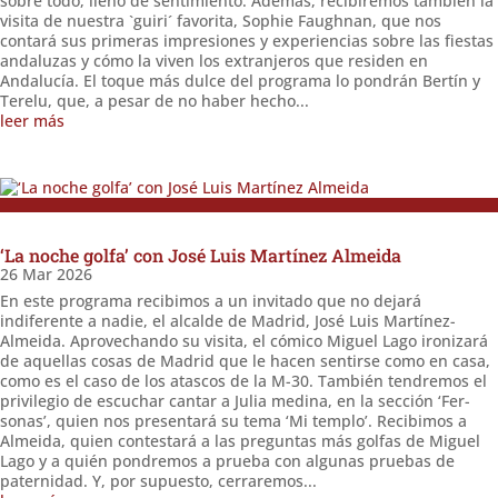
sobre todo, lleno de sentimiento. Además, recibiremos también la
visita de nuestra `guiri´ favorita, Sophie Faughnan, que nos
contará sus primeras impresiones y experiencias sobre las fiestas
andaluzas y cómo la viven los extranjeros que residen en
Andalucía. El toque más dulce del programa lo pondrán Bertín y
Terelu, que, a pesar de no haber hecho...
leer más
‘La noche golfa’ con José Luis Martínez Almeida
26 Mar 2026
En este programa recibimos a un invitado que no dejará
indiferente a nadie, el alcalde de Madrid, José Luis Martínez-
Almeida. Aprovechando su visita, el cómico Miguel Lago ironizará
de aquellas cosas de Madrid que le hacen sentirse como en casa,
como es el caso de los atascos de la M-30. También tendremos el
privilegio de escuchar cantar a Julia medina, en la sección ‘Fer-
sonas’, quien nos presentará su tema ‘Mi templo’. Recibimos a
Almeida, quien contestará a las preguntas más golfas de Miguel
Lago y a quién pondremos a prueba con algunas pruebas de
paternidad. Y, por supuesto, cerraremos...