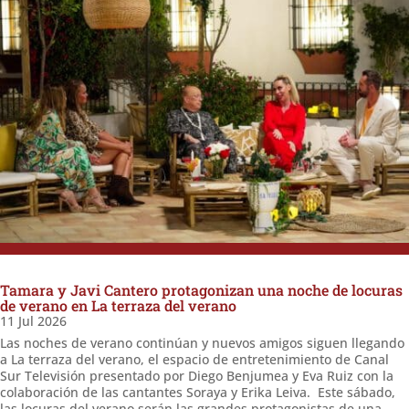
Tamara y Javi Cantero protagonizan una noche de locuras
de verano en La terraza del verano
11 Jul 2026
Las noches de verano continúan y nuevos amigos siguen llegando
a La terraza del verano, el espacio de entretenimiento de Canal
Sur Televisión presentado por Diego Benjumea y Eva Ruiz con la
colaboración de las cantantes Soraya y Erika Leiva. Este sábado,
las locuras del verano serán las grandes protagonistas de una