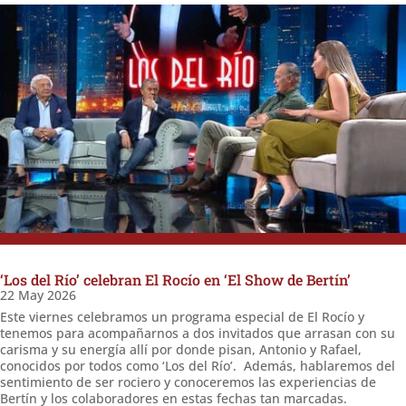
‘Los del Río’ celebran El Rocío en ‘El Show de Bertín’
22 May 2026
Este viernes celebramos un programa especial de El Rocío y
tenemos para acompañarnos a dos invitados que arrasan con su
carisma y su energía allí por donde pisan, Antonio y Rafael,
conocidos por todos como ‘Los del Río’. Además, hablaremos del
sentimiento de ser rociero y conoceremos las experiencias de
Bertín y los colaboradores en estas fechas tan marcadas.