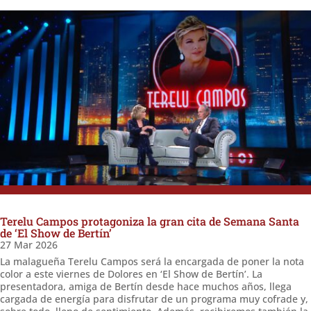
Terelu Campos protagoniza la gran cita de Semana Santa
de ‘El Show de Bertín’
27 Mar 2026
La malagueña Terelu Campos será la encargada de poner la nota
color a este viernes de Dolores en ‘El Show de Bertín’. La
presentadora, amiga de Bertín desde hace muchos años, llega
cargada de energía para disfrutar de un programa muy cofrade y,