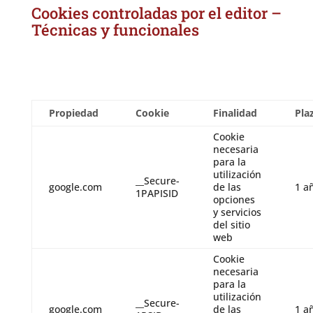
Cookies controladas por el editor –
Técnicas y funcionales
Propiedad
Cookie
Finalidad
Pla
Cookie
necesaria
para la
utilización
__Secure-
google.com
de las
1 a
1PAPISID
opciones
y servicios
del sitio
web
Cookie
necesaria
para la
utilización
__Secure-
google.com
de las
1 a