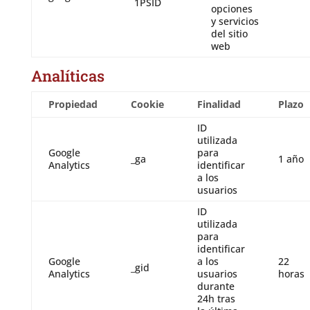
1PSID
opciones
y servicios
del sitio
web
Analíticas
Propiedad
Cookie
Finalidad
Plazo
ID
utilizada
Google
para
_ga
1 año
Analytics
identificar
a los
usuarios
ID
utilizada
para
identificar
Google
a los
22
_gid
Analytics
usuarios
horas
durante
24h tras