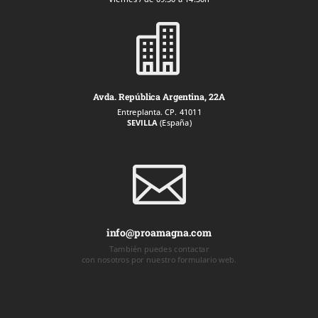

Avda. República Argentina, 22A
Entreplanta. CP. 41011
SEVILLA
(España)

info@proamagna.com
También puedes contactar
con nosotros por nuestro formulario web.