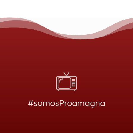
#somosProamagna