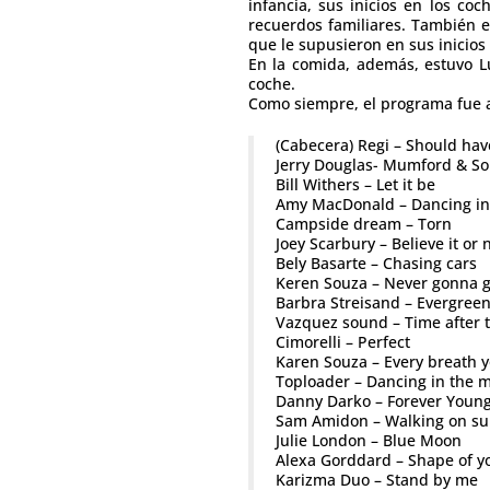
infancia, sus inicios en los co
recuerdos familiares. También es
que le supusieron en sus inicios 
En la comida, además, estuvo Lu
coche.
Como siempre, el programa fue 
(Cabecera) Regi – Should hav
Jerry Douglas- Mumford & So
Bill Withers – Let it be
Amy MacDonald – Dancing in
Campside dream – Torn
Joey Scarbury – Believe it or 
Bely Basarte – Chasing cars
Keren Souza – Never gonna g
Barbra Streisand – Evergree
Vazquez sound – Time after 
Cimorelli – Perfect
Karen Souza – Every breath y
Toploader – Dancing in the 
Danny Darko – Forever Youn
Sam Amidon – Walking on su
Julie London – Blue Moon
Alexa Gorddard – Shape of y
Karizma Duo – Stand by me