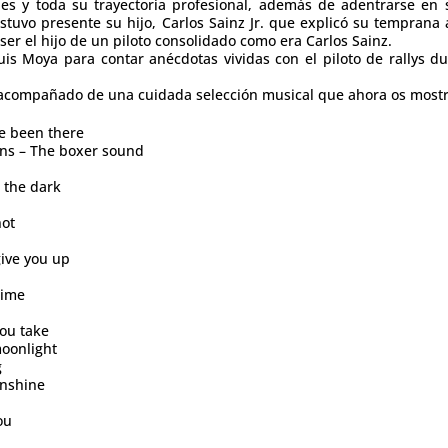
ches y toda su trayectoria profesional, además de adentrarse en
tuvo presente su hijo, Carlos Sainz Jr. que explicó su temprana a
ser el hijo de un piloto consolidado como era Carlos Sainz.
is Moya para contar anécdotas vividas con el piloto de rallys 
acompañado de una cuidada selección musical que ahora os most
e been there
ns – The boxer sound
 the dark
not
ive you up
n
time
ou take
moonlight
g
nshine
ou