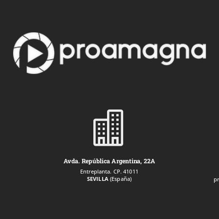

Avda. República Argentina, 22A
Entreplanta. CP. 41011
SEVILLA
(España)
p