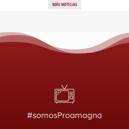
MÁS NOTICIAS
#somosProamagna