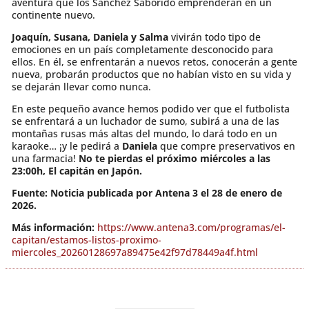
aventura que los Sánchez Saborido emprenderán en un
continente nuevo.
Joaquín, Susana, Daniela y Salma
vivirán todo tipo de
emociones en un país completamente desconocido para
ellos. En él, se enfrentarán a nuevos retos, conocerán a gente
nueva, probarán productos que no habían visto en su vida y
se dejarán llevar como nunca.
En este pequeño avance hemos podido ver que el futbolista
se enfrentará a un luchador de sumo, subirá a una de las
montañas rusas más altas del mundo, lo dará todo en un
karaoke… ¡y le pedirá a
Daniela
que compre preservativos en
una farmacia!
No te pierdas el próximo miércoles a las
23:00h, El capitán en Japón.
Fuente: Noticia publicada por Antena 3 el 28 de enero de
2026.
Más información:
https://www.antena3.com/programas/el-
capitan/estamos-listos-proximo-
miercoles_20260128697a89475e42f97d78449a4f.html