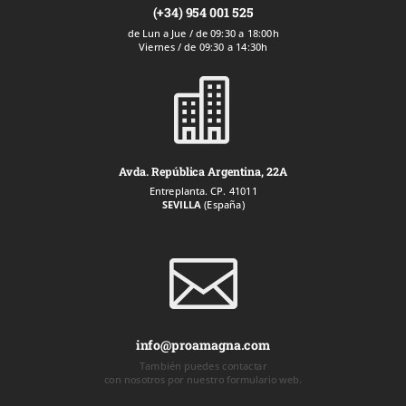
(+34) 954 001 525
de Lun a Jue / de 09:30 a 18:00h
Viernes / de 09:30 a 14:30h

Avda. República Argentina, 22A
Entreplanta. CP. 41011
SEVILLA
(España)

info@proamagna.com
También puedes contactar
con nosotros por nuestro formulario web.