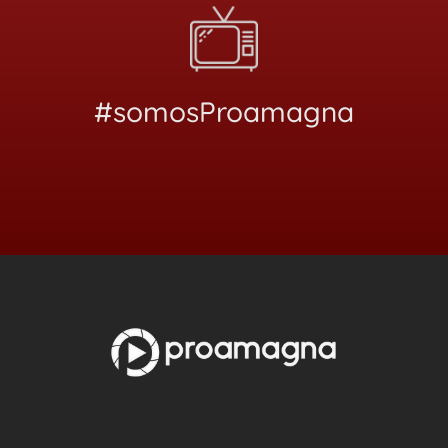
#somosProamagna