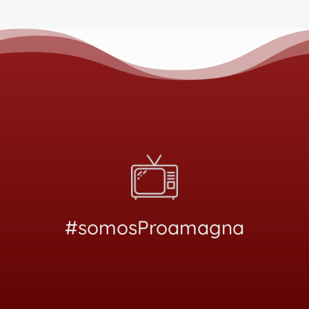
#somosProamagna