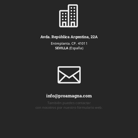

Avda. República Argentina, 22A
Entreplanta. CP. 41011
SEVILLA
(España)

info@proamagna.com
También puedes contactar
con nosotros por nuestro formulario web.