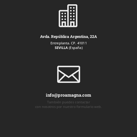

Avda. República Argentina, 22A
Entreplanta. CP. 41011
SEVILLA
(España)

info@proamagna.com
También puedes contactar
con nosotros por nuestro formulario web.