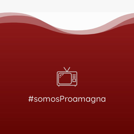
#somosProamagna