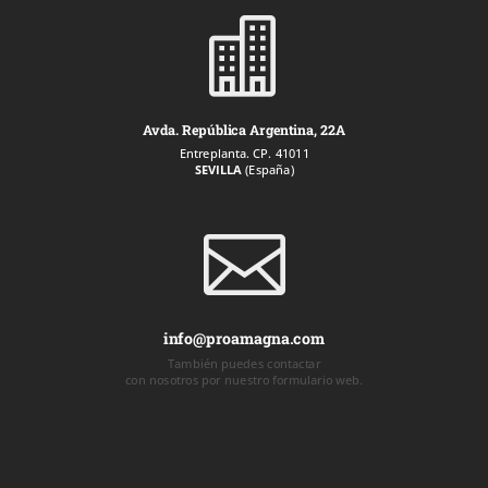

Avda. República Argentina, 22A
Entreplanta. CP. 41011
SEVILLA
(España)

info@proamagna.com
También puedes contactar
con nosotros por nuestro formulario web.