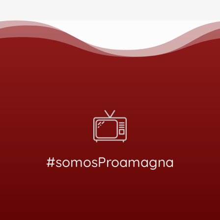
#somosProamagna