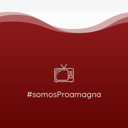
#somosProamagna