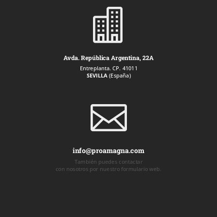

Avda. República Argentina, 22A
Entreplanta. CP. 41011
SEVILLA
(España)

info@proamagna.com
También puedes contactar
con nosotros por nuestro formulario web.