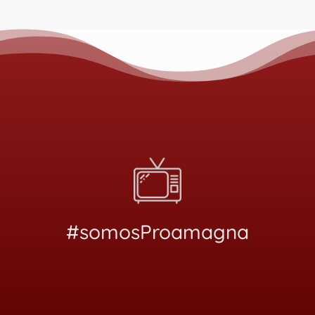
#somosProamagna