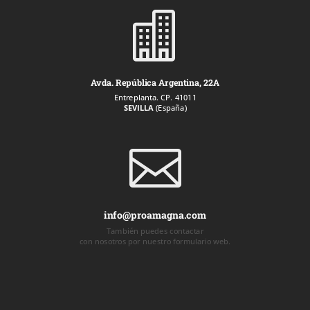

Avda. República Argentina, 22A
Entreplanta. CP. 41011
SEVILLA
(España)

info@proamagna.com
También puedes contactar
con nosotros por nuestro formulario web.