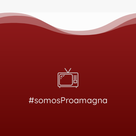
#somosProamagna