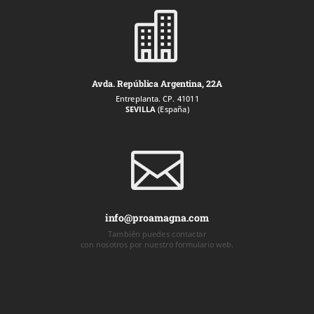

Avda. República Argentina, 22A
Entreplanta. CP. 41011
SEVILLA
(España)

info@proamagna.com
También puedes contactar
con nosotros por nuestro formulario web.