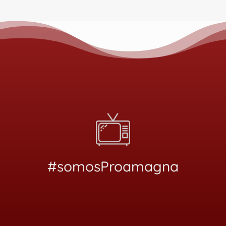
#somosProamagna