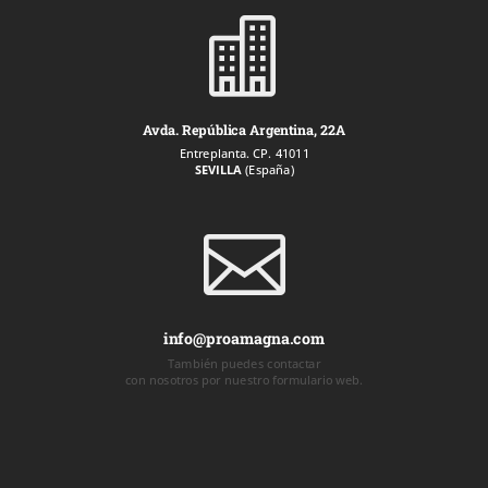

Avda. República Argentina, 22A
Entreplanta. CP. 41011
SEVILLA
(España)

info@proamagna.com
También puedes contactar
con nosotros por nuestro formulario web.