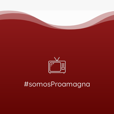
#somosProamagna