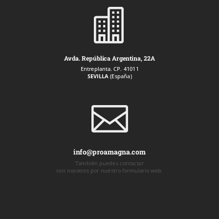

Avda. República Argentina, 22A
Entreplanta. CP. 41011
SEVILLA
(España)

info@proamagna.com
También puedes contactar
con nosotros por nuestro formulario web.