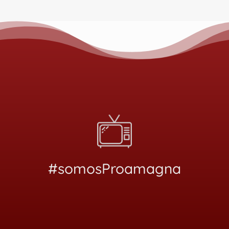
#somosProamagna