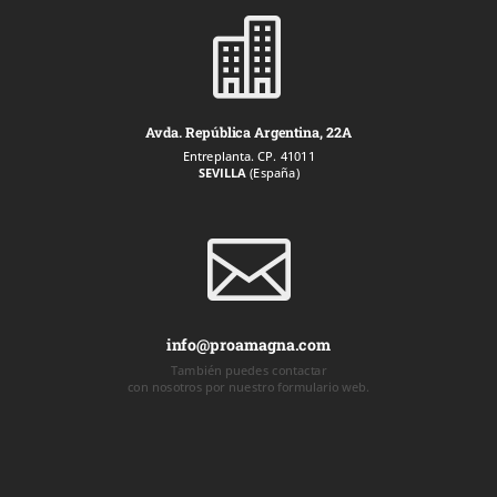

Avda. República Argentina, 22A
Entreplanta. CP. 41011
SEVILLA
(España)

info@proamagna.com
También puedes contactar
con nosotros por nuestro formulario web.