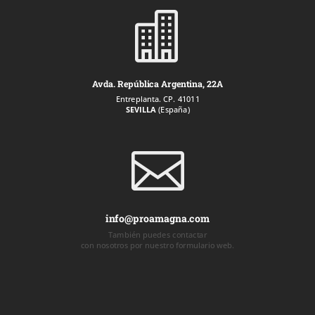

Avda. República Argentina, 22A
Entreplanta. CP. 41011
SEVILLA
(España)

info@proamagna.com
También puedes contactar
con nosotros por nuestro formulario web.