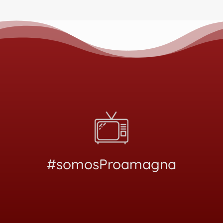
#somosProamagna