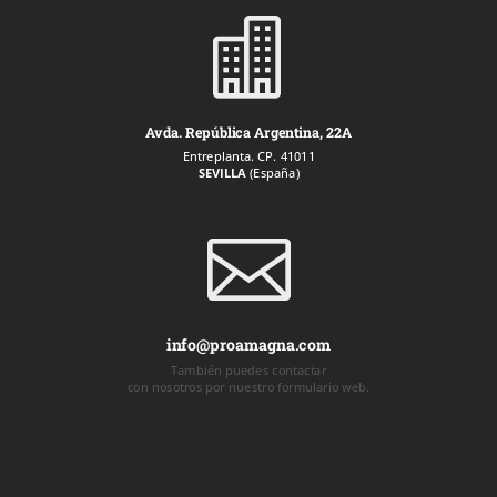

Avda. República Argentina, 22A
Entreplanta. CP. 41011
SEVILLA
(España)

info@proamagna.com
También puedes contactar
con nosotros por nuestro formulario web.