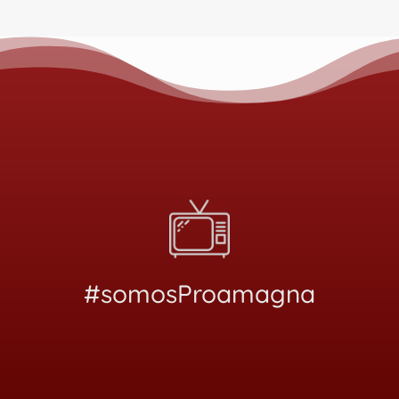
#somosProamagna