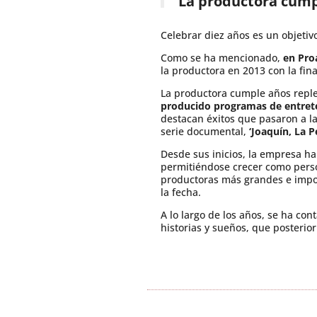
La productora cumpl
Celebrar diez años es un objetivo
Como se ha mencionado,
en Pro
la productora en 2013 con la fin
La productora cumple años replet
producido programas de entrete
destacan éxitos que pasaron a la 
serie documental,
‘Joaquín, La 
Desde sus inicios, la empresa h
permitiéndose crecer como perso
productoras más grandes e import
la fecha.
A lo largo de los años, se ha co
historias y sueños, que posteri