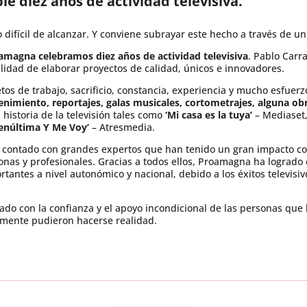
e diez años de actividad televisiva.
 difícil de alcanzar. Y conviene subrayar este hecho a través de un
amagna celebramos diez años de actividad televisiva
. Pablo Car
alidad de elaborar proyectos de calidad, únicos e innovadores.
os de trabajo, sacrificio, constancia, experiencia y mucho esfuerz
nimiento, reportajes, galas musicales, cortometrajes, alguna ob
historia de la televisión tales como
‘Mi casa es la tuya’
– Mediaset
Penúltima Y Me Voy’
– Atresmedia.
a contado con grandes expertos que han tenido un gran impacto co
nas y profesionales. Gracias a todos ellos, Proamagna ha logrado 
antes a nivel autonómico y nacional, debido a los éxitos televis
ntado con la confianza y el apoyo incondicional de las personas qu
ormente pudieron hacerse realidad.