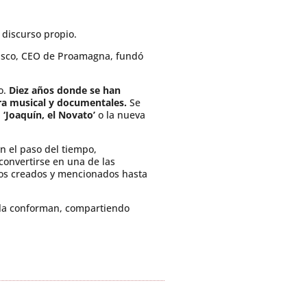
 discurso propio.
rasco, CEO de Proamagna, fundó
o.
Diez años donde se han
ra musical y documentales.
Se
,
‘Joaquín, el Novato’
o la nueva
n el paso del tiempo,
convertirse en una de las
ivos creados y mencionados hasta
e la conforman, compartiendo