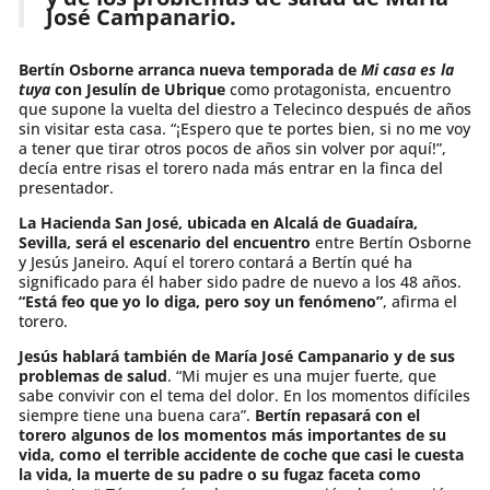
José Campanario.
Bertín Osborne arranca nueva temporada de
Mi casa es la
tuya
con Jesulín de Ubrique
como protagonista, encuentro
que supone la vuelta del diestro a Telecinco después de años
sin visitar esta casa. “¡Espero que te portes bien, si no me voy
a tener que tirar otros pocos de años sin volver por aquí!”,
decía entre risas el torero nada más entrar en la finca del
presentador.
La Hacienda San José, ubicada en Alcalá de Guadaíra,
Sevilla, será el escenario del encuentro
entre Bertín Osborne
y Jesús Janeiro. Aquí el torero contará a Bertín qué ha
significado para él haber sido padre de nuevo a los 48 años.
“Está feo que yo lo diga, pero soy un fenómeno”
, afirma el
torero.
Jesús hablará también de María José Campanario y de sus
problemas de salud
. “Mi mujer es una mujer fuerte, que
sabe convivir con el tema del dolor. En los momentos difíciles
siempre tiene una buena cara”.
Bertín repasará con el
torero algunos de los momentos más importantes de su
vida, como el terrible accidente de coche que casi le cuesta
la vida, la muerte de su padre o su fugaz faceta como