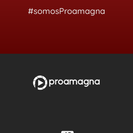
#somosProamagna