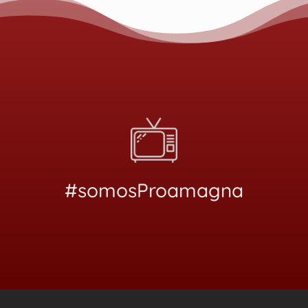
#somosProamagna