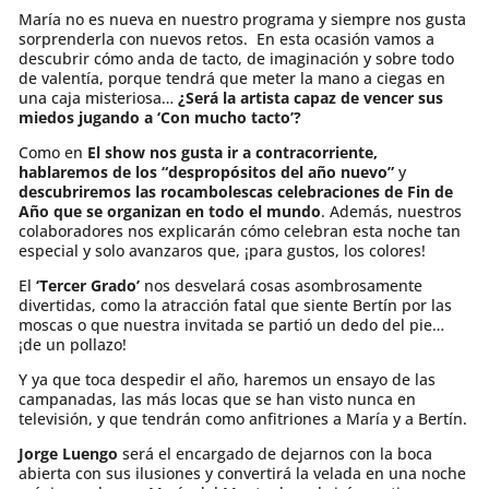
María no es nueva en nuestro programa y siempre nos gusta
sorprenderla con nuevos retos. En esta ocasión vamos a
descubrir cómo anda de tacto, de imaginación y sobre todo
de valentía, porque tendrá que meter la mano a ciegas en
una caja misteriosa…
¿Será la artista capaz de vencer sus
miedos jugando a ‘Con mucho tacto’?
Como en
El show nos gusta ir a contracorriente,
hablaremos de los “despropósitos del año nuevo”
y
descubriremos las rocambolescas celebraciones de Fin de
Año que se organizan en todo el mundo
. Además, nuestros
colaboradores nos explicarán cómo celebran esta noche tan
especial y solo avanzaros que, ¡para gustos, los colores!
El
‘Tercer Grado’
nos desvelará cosas asombrosamente
divertidas, como la atracción fatal que siente Bertín por las
moscas o que nuestra invitada se partió un dedo del pie…
¡de un pollazo!
Y ya que toca despedir el año, haremos un ensayo de las
campanadas, las más locas que se han visto nunca en
televisión, y que tendrán como anfitriones a María y a Bertín.
Jorge Luengo
será el encargado de dejarnos con la boca
abierta con sus ilusiones y convertirá la velada en una noche