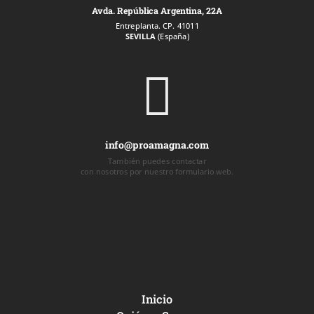
Avda. República Argentina, 22A
Entreplanta. CP. 41011
SEVILLA
(España)

info@proamagna.com
También puedes contactar
con nosotros por nuestro formulario web.
Inicio