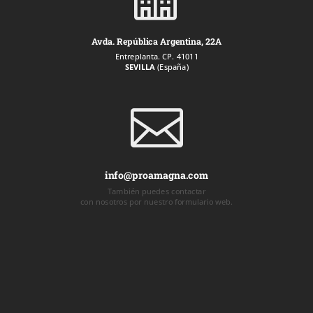
Avda. República Argentina, 22A
Entreplanta. CP. 41011
SEVILLA
(España)

info@proamagna.com
También puedes contactar
con nosotros por nuestro formulario web.