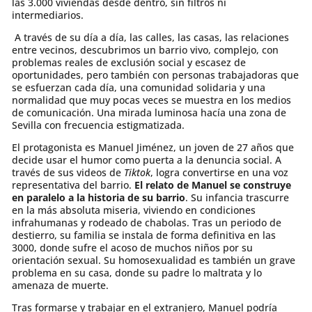
las 3.000 viviendas desde dentro, sin filtros ni
intermediarios.
A través de su día a día, las calles, las casas, las relaciones
entre vecinos, descubrimos un barrio vivo, complejo, con
problemas reales de exclusión social y escasez de
oportunidades, pero también con personas trabajadoras que
se esfuerzan cada día, una comunidad solidaria y una
normalidad que muy pocas veces se muestra en los medios
de comunicación. Una mirada luminosa hacía una zona de
Sevilla con frecuencia estigmatizada.
El protagonista es Manuel Jiménez, un joven de 27 años que
decide usar el humor como puerta a la denuncia social. A
través de sus videos de
Tiktok
, logra convertirse en una voz
representativa del barrio.
El relato de Manuel se construye
en paralelo a la historia de su barrio
. Su infancia trascurre
en la más absoluta miseria, viviendo en condiciones
infrahumanas y rodeado de chabolas. Tras un periodo de
destierro, su familia se instala de forma definitiva en las
3000, donde sufre el acoso de muchos niños por su
orientación sexual. Su homosexualidad es también un grave
problema en su casa, donde su padre lo maltrata y lo
amenaza de muerte.
Tras formarse y trabajar en el extranjero, Manuel podría