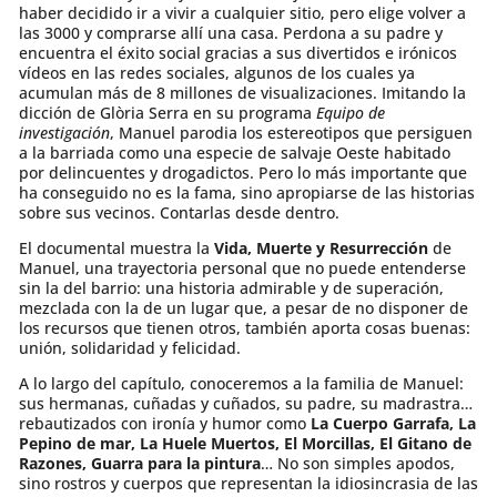
haber decidido ir a vivir a cualquier sitio, pero elige volver a
las 3000 y comprarse allí una casa. Perdona a su padre y
encuentra el éxito social gracias a sus divertidos e irónicos
vídeos en las redes sociales, algunos de los cuales ya
acumulan más de 8 millones de visualizaciones. Imitando la
dicción de Glòria Serra en su programa
Equipo de
investigación
, Manuel parodia los estereotipos que persiguen
a la barriada como una especie de salvaje Oeste habitado
por delincuentes y drogadictos. Pero lo más importante que
ha conseguido no es la fama, sino apropiarse de las historias
sobre sus vecinos. Contarlas desde dentro.
El documental muestra la
Vida, Muerte y Resurrección
de
Manuel, una trayectoria personal que no puede entenderse
sin la del barrio: una historia admirable y de superación,
mezclada con la de un lugar que, a pesar de no disponer de
los recursos que tienen otros, también aporta cosas buenas:
unión, solidaridad y felicidad.
A lo largo del capítulo, conoceremos a la familia de Manuel:
sus hermanas, cuñadas y cuñados, su padre, su madrastra…
rebautizados con ironía y humor como
La Cuerpo Garrafa, La
Pepino de mar, La Huele Muertos, El Morcillas, El Gitano de
Razones, Guarra para la pintura
… No son simples apodos,
sino rostros y cuerpos que representan la idiosincrasia de las