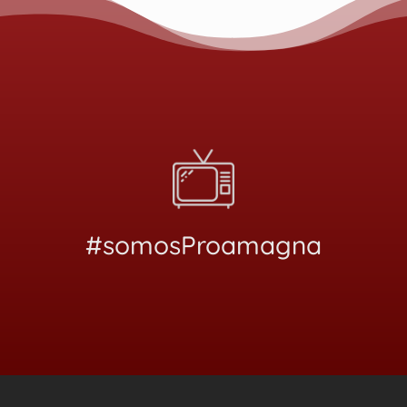
#somosProamagna