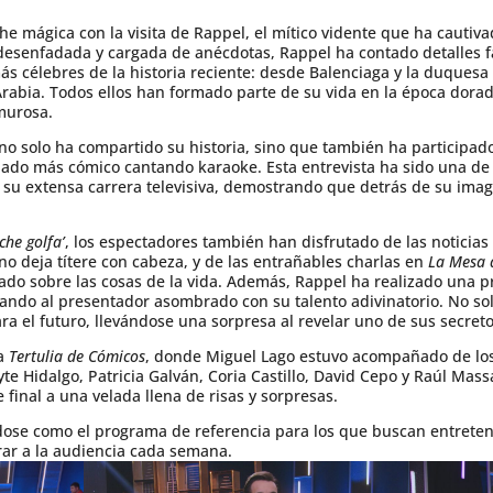
che mágica con la visita de Rappel, el mítico vidente que ha cautiv
desenfadada y cargada de anécdotas, Rappel ha contado detalles f
s célebres de la historia reciente: desde Balenciaga y la duquesa 
 Arabia. Todos ellos han formado parte de su vida en la época dora
murosa.
 no solo ha compartido su historia, sino que también ha particip
ado más cómico cantando karaoke. Esta entrevista ha sido una de l
su extensa carrera televisiva, demostrando que detrás de su imag
che golfa’
, los espectadores también han disfrutado de las noticia
no deja títere con cabeza, y de las entrañables charlas en
La Mesa d
do sobre las cosas de la vida. Además, Rappel ha realizado una pr
ando al presentador asombrado con su talento adivinatorio. No sol
a el futuro, llevándose una sorpresa al revelar uno de sus secret
da
Tertulia de Cómicos
, donde Miguel Lago estuvo acompañado de los
yte Hidalgo, Patricia Galván, Coria Castillo, David Cepo y Raúl Ma
final a una velada llena de risas y sorpresas.
ose como el programa de referencia para los que buscan entreteni
rar a la audiencia cada semana.