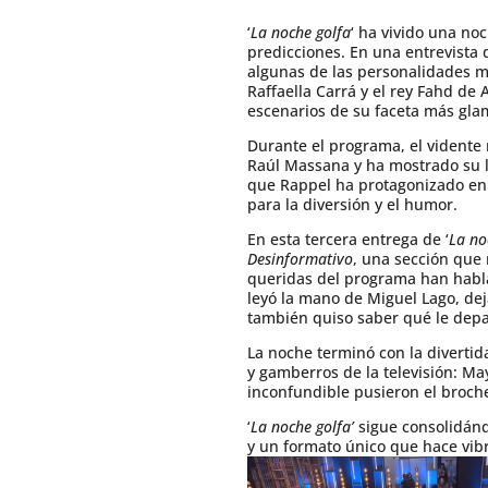
‘
La noche golfa
‘ ha vivido una no
predicciones. En una entrevista 
algunas de las personalidades má
Raffaella Carrá y el rey Fahd de
escenarios de su faceta más gla
Durante el programa, el vidente
Raúl Massana y ha mostrado su l
que Rappel ha protagonizado en 
para la diversión y el humor.
En esta tercera entrega de ‘
La no
Desinformativo
, una sección que 
queridas del programa han habla
leyó la mano de Miguel Lago, dej
también quiso saber qué le depar
La noche terminó con la diverti
y gamberros de la televisión: Ma
inconfundible pusieron el broche 
‘
La noche golfa’
sigue consolidánd
y un formato único que hace vib