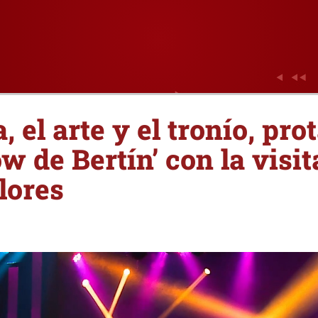
 el arte y el tronío, pro
w de Bertín’ con la visit
lores