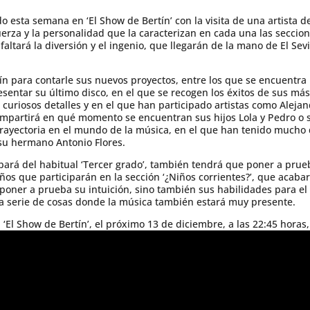
 esta semana en ‘El Show de Bertín’ con la visita de una artista d
fuerza y la personalidad que la caracterizan en cada una las secci
faltará la diversión y el ingenio, que llegarán de la mano de El Sevi
ín para contarle sus nuevos proyectos, entre los que se encuentra 
entar su último disco, en el que se recogen los éxitos de sus más
 curiosos detalles y en el que han participado artistas como Alejan
ompartirá en qué momento se encuentran sus hijos Lola y Pedro o 
trayectoria en el mundo de la música, en el que han tenido mucho 
y su hermano Antonio Flores.
rá del habitual ‘Tercer grado’, también tendrá que poner a prueb
os que participarán en la sección ‘¿Niños corrientes?’, que acabar
poner a prueba su intuición, sino también sus habilidades para el 
na serie de cosas donde la música también estará muy presente.
 ‘El Show de Bertín’, el próximo 13 de diciembre, a las 22:45 horas,