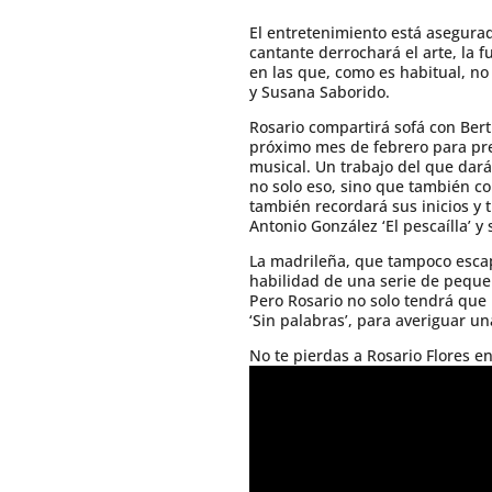
El entretenimiento está asegurado
cantante derrochará el arte, la 
en las que, como es habitual, no 
y Susana Saborido.
Rosario compartirá sofá con Bert
próximo mes de febrero para pres
musical. Un trabajo del que dará
no solo eso, sino que también c
también recordará sus inicios y 
Antonio González ‘El pescaílla’ 
La madrileña, que tampoco escapa
habilidad de una serie de pequeñ
Pero Rosario no solo tendrá que 
‘Sin palabras’, para averiguar u
No te pierdas a Rosario Flores en