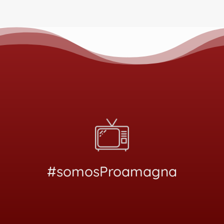
#somosProamagna