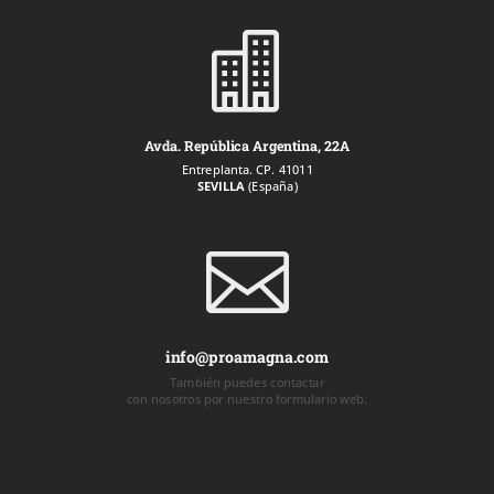

Avda. República Argentina, 22A
Entreplanta. CP. 41011
SEVILLA
(España)

info@proamagna.com
También puedes contactar
con nosotros por nuestro formulario web.