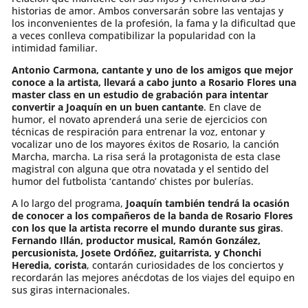
historias de amor. Ambos conversarán sobre las ventajas y
los inconvenientes de la profesión, la fama y la dificultad que
a veces conlleva compatibilizar la popularidad con la
intimidad familiar.
Antonio Carmona, cantante y uno de los amigos que mejor
conoce a la artista, llevará a cabo junto a Rosario Flores una
master class en un estudio de grabación para intentar
convertir a Joaquín en un buen cantante
. En clave de
humor, el novato aprenderá una serie de ejercicios con
técnicas de respiración para entrenar la voz, entonar y
vocalizar uno de los mayores éxitos de Rosario, la canción
Marcha, marcha. La risa será la protagonista de esta clase
magistral con alguna que otra novatada y el sentido del
humor del futbolista ‘cantando’ chistes por bulerías.
A lo largo del programa,
Joaquín también tendrá la ocasión
de conocer a los compañeros de la banda de Rosario Flores
con los que la artista recorre el mundo durante sus giras
.
Fernando Illán, productor musical, Ramón González,
percusionista, Josete Ordóñez, guitarrista, y Chonchi
Heredia, corista
, contarán curiosidades de los conciertos y
recordarán las mejores anécdotas de los viajes del equipo en
sus giras internacionales.