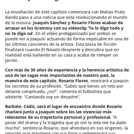
La ensoñación de este capítulo comenzará con Matías Prats
dando paso a una noticia que está revolucionando el mundo
de la música.
Joaquín Sánchez y Rosario Flores acaban de
arrasar en los Grammy con su videoclip ‘Te lo digo todo y
no te digo ná’
. En el video protagonizado por ambos se
puede ver a Joaquín actuando de forma impecable en una de
las últimas canciones de la artista. Esta pieza de ficción
finalizará cuando El Novato despierte y descubra que en
realidad está bailando en su casa y acaba de romper un
jarrón.
Con más de 30 años de experiencia y la herencia artística de
una de las sagas más importantes de nuestro país, la
maestra de este capítulo, Rosario Flores
, mostrará a Joaquín
los secretos de su profesión. “Sabes que tienes un reto por
delante complicado, ¿no?”, comenta el futbolista que
advierte: “Cantando soy un desastre”.
Barbate, Cádiz, será el lugar de encuentro donde Rosario
charlará junto a Joaquín sobre los las vivencias más
relevantes de su trayectoria personal y profesional.
“A
pesar del drama y la tragedia que yo viví la vida me ha dado
mucho”, sentencia Rosario, que ahondará en sus orígenes, la
relación que mantiene con sus hijos y rememorará sus