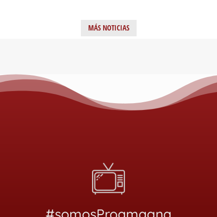
MÁS NOTICIAS
#somosProamagna