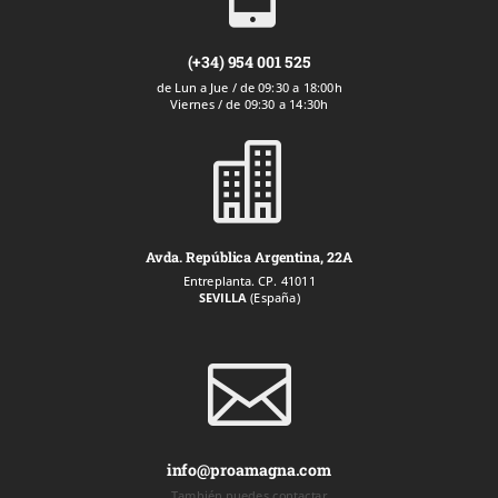
(+34) 954 001 525
de Lun a Jue / de 09:30 a 18:00h
Viernes / de 09:30 a 14:30h

Avda. República Argentina, 22A
Entreplanta. CP. 41011
SEVILLA
(España)

info@proamagna.com
También puedes contactar