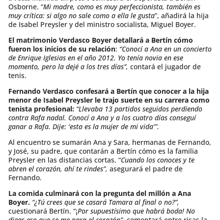
Osborne. “
Mi madre, como es muy perfeccionista, también es
muy crítica: si algo no sale como a ella le gusta
”, añadirá la hija
de Isabel Preysler y del ministro socialista, Miguel Boyer.
El matrimonio Verdasco Boyer detallará a Bertín cómo
fueron los inicios de su relación
:
“Conocí a Ana en un concierto
de Enrique Iglesias en el año 2012. Yo tenía novia en ese
momento, pero la dejé a los tres días”,
contará el jugador de
tenis.
Fernando Verdasco confesará a Bertín que conocer a la hija
menor de Isabel Preysler le trajo suerte en su carrera como
tenista profesional:
“Llevaba 13 partidos seguidos perdiendo
contra Rafa nadal. Conocí a Ana y a los cuatro días conseguí
ganar a Rafa. Dije: ‘esta es la mujer de mi vida’”.
Al encuentro se sumarán Ana y Sara, hermanas de Fernando,
y José, su padre, que contarán a Bertín cómo es la familia
Preysler en las distancias cortas. “
Cuando los conoces y te
abren el corazón, ahí te rindes”,
asegurará el padre de
Fernando.
La comida culminará con la pregunta del millón a Ana
Boyer.
“¿Tú crees que se casará Tamara al final o no?”,
cuestionará Bertín. “¡
Por supuestísimo que habrá boda! No
digas eso que se me para el corazón”
, comentará entre risas la