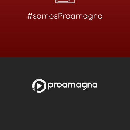
#somosProamagna