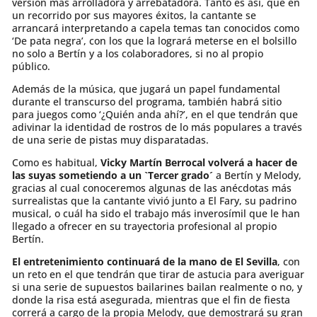
versión más arrolladora y arrebatadora. Tanto es así, que en
un recorrido por sus mayores éxitos, la cantante se
arrancará interpretando a capela temas tan conocidos como
‘De pata negra’, con los que la logrará meterse en el bolsillo
no solo a Bertín y a los colaboradores, si no al propio
público.
Además de la música, que jugará un papel fundamental
durante el transcurso del programa, también habrá sitio
para juegos como ‘¿Quién anda ahí?’, en el que tendrán que
adivinar la identidad de rostros de lo más populares a través
de una serie de pistas muy disparatadas.
Como es habitual,
Vicky Martín Berrocal volverá a hacer de
las suyas sometiendo a un `Tercer grado´
a Bertín y Melody,
gracias al cual conoceremos algunas de las anécdotas más
surrealistas que la cantante vivió junto a El Fary, su padrino
musical, o cuál ha sido el trabajo más inverosímil que le han
llegado a ofrecer en su trayectoria profesional al propio
Bertín.
El entretenimiento continuará de la mano de El Sevilla
, con
un reto en el que tendrán que tirar de astucia para averiguar
si una serie de supuestos bailarines bailan realmente o no, y
donde la risa está asegurada, mientras que el fin de fiesta
correrá a cargo de la propia Melody, que demostrará su gran