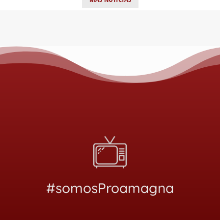
#somosProamagna