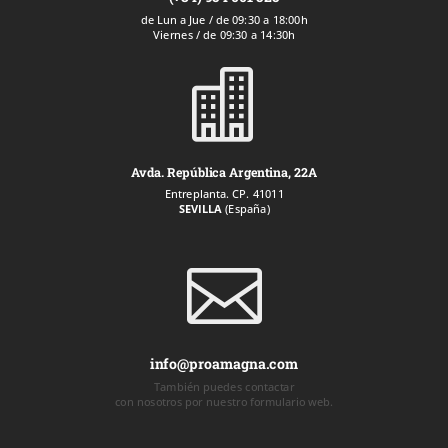
de Lun a Jue / de 09:30 a 18:00h
Viernes / de 09:30 a 14:30h

Avda. República Argentina, 22A
Entreplanta. CP. 41011
SEVILLA
(España)

info@proamagna.com
También puedes contactar
con nosotros por nuestro formulario web.