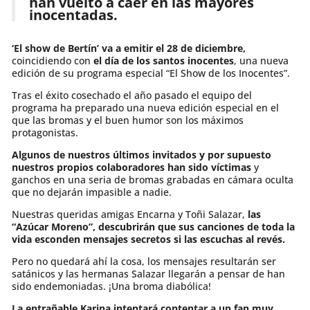
han vuelto a caer en las mayores
inocentadas.
‘El show de Bertín’ va a emitir el 28 de diciembre,
coincidiendo con
el día de los santos inocentes
, una nueva
edición de su programa especial “El Show de los Inocentes”.
Tras el éxito cosechado el año pasado el equipo del
programa ha preparado una nueva edición especial en el
que las bromas y el buen humor son los máximos
protagonistas.
Algunos de nuestros últimos invitados y por supuesto
nuestros propios colaboradores han sido víctimas
y
ganchos en una seria de bromas grabadas en cámara oculta
que no dejarán impasible a nadie.
Nuestras queridas amigas Encarna y Toñi Salazar,
las
“Azúcar Moreno”,
descubrirán que sus canciones de toda la
vida esconden mensajes secretos si las escuchas al revés.
Pero no quedará ahí la cosa, los mensajes resultarán ser
satánicos y las hermanas Salazar llegarán a pensar de han
sido endemoniadas. ¡Una broma diabólica!
La entrañable Karina intentará contentar a un fan muy