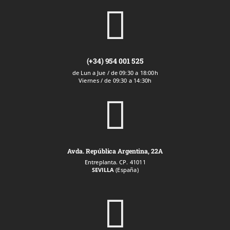

(+34) 954 001 525
de Lun a Jue / de 09:30 a 18:00h
Viernes / de 09:30 a 14:30h

Avda. República Argentina, 22A
Entreplanta. CP. 41011
SEVILLA
(España)
