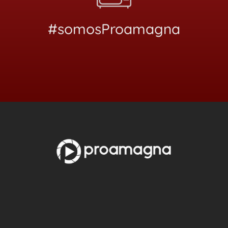
#somosProamagna