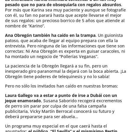
pesado que no para de obsequiarla con regalos absurdos
.
Por más que Karina sea muy paciente y aunque se fotografíe
con él, su fan no parará hasta que acepte llevarse el mejor
de sus regalos: un precioso borrico de 5 años que atiende al
nombre de “Karino”.
Ana Obregón también ha caído en la trampa
. Un guionista
patoso, que acaba de llegar al equipo prepara con ella la
entrevista. Pero ninguna de las informaciones que tiene son
correctas: Ni Ana Obregón es experta en guisar caracoles, ni
ha montado un negocio de “Pollerías Veganas”.
La paciencia de la Obregón llegará a su fin, pero un
inesperado giro paranormal la dejará con la boca abierta. ¡La
Obregón tiene poderes de telequinesis y no lo sabía!
Pero no sólo los invitados han caído en nuestras bromas:
Laura Gallego va a estar a punto de irse a Dubái con un
jeque enamorado
, Susana Saborido recogerá excrementos
de perro sin parar por culpa de una falsa campaña
publicitaria, Vicky Martín Berrocal conocerá su futuro y
deberá prepararse para ser abuela…
Un programa muy especial en el que caerá hasta el
apuntador:
el público, “El Sevilla” y el mismísimo Bertín