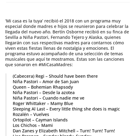
‘Mi casa es la tuya’ recibió el 2018 con un programa muy
especial donde madres e hijos se reunieron para celebrar la
llegada del nuevo año. Bertín Osborne recibió en su finca de
Sevilla a Niña Pastori, Fernando Tejero y Alaska, quienes
llegarán con sus respectivas madres para contarnos cómo
viven estas fiestas llenas de nostalgia y emociones. El
programa estuvo acompañado de una selección de temas
musicales que aquí te mostramos. Estas son las canciones
que sonaron en #MiCasaMadres:
(Cabecera) Regi – Should have been there
Niña Pastori – Amor de San Juan
Queen – Bohemian Rhapsody
Niña Pastori – Desde la azotea
Niña Pastori – Cuando nadie me ve
Roger Whittaker – Mamy Blue
Sleeping Al Last – Every little thing she does is magic
Rozalén – Vuelves
Ortopilot – Cayman Islands
Los Chichos – Mami
Dan Zanes y Elizabeth Mitchell – Turn! Turn! Turn!