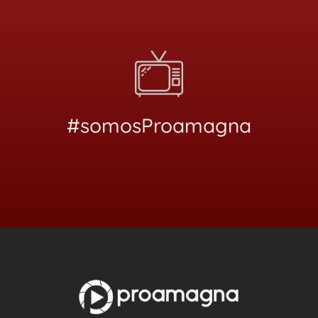
#somosProamagna