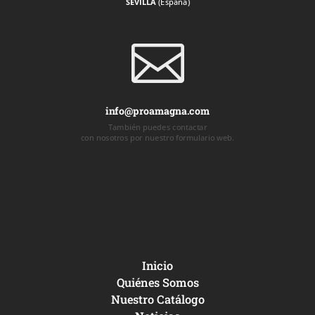
SEVILLA
(España)

info@proamagna.com
También puedes contactar
con nosotros por nuestro formulario web.
Inicio
Quiénes Somos
Nuestro Catálogo