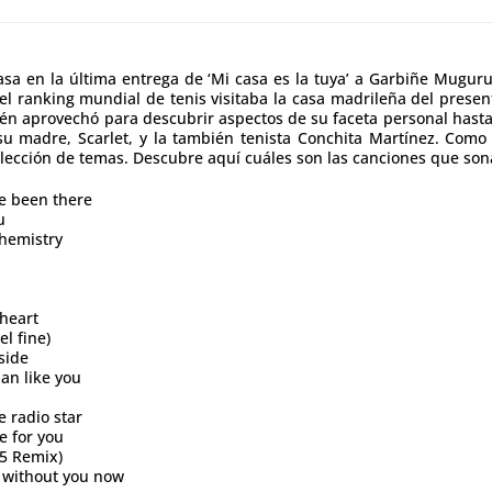
casa en la última entrega de ‘Mi casa es la tuya’ a Garbiñe Mugur
el ranking mundial de tenis visitaba la casa madrileña del presen
én aprovechó para descubrir aspectos de su faceta personal hast
u madre, Scarlet, y la también tenista Conchita Martínez. Como 
ección de temas. Descubre aquí cuáles son las canciones que so
e been there
u
chemistry
 heart
l fine)
side
an like you
e radio star
e for you
95 Remix)
g without you now