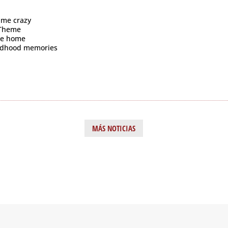
 me crazy
 Theme
ike home
ildhood memories
MÁS NOTICIAS