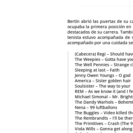
Bertín abrió las puertas de su 
ocupaba la primera posición en 
destacados de su carrera. Tambi
tenista estuvo acompañada de s
acompañado por una cuidada sel
(Cabecera) Regi – Should hav
The Weepies – Gotta have yo
The Well Pennies – Strange 
Sleeping at last – Faith
Jenny Owen Youngs – O god
America – Sister golden hair
Soulsister – The way to your
REM – As we know it (and I fee
Michael Simonal – Mr. Bright
The Dandy Warhols – Bohemi
Nena – 99 luftballons
The Buggles – Video killed th
The Rembrandts – I’ll be ther
The Primitives – Crash (The 
Viola Wills – Gonna get alon