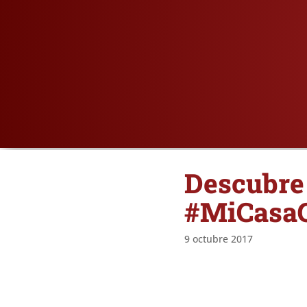
Descubre 
#MiCasaG
9 octubre 2017