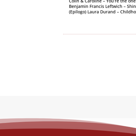
Colin & Caroline – You’re the one
Benjamin Francis Leftwich – Shi
(Epílogo) Laura Durand – Child