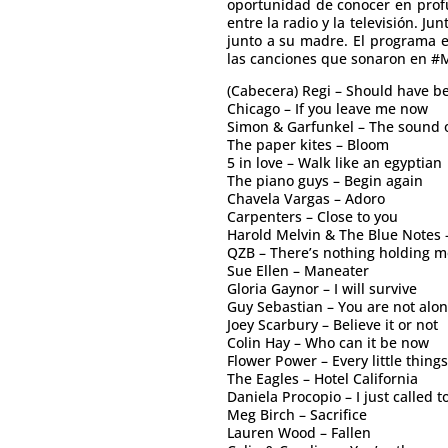
oportunidad de conocer en profu
entre la radio y la televisión. 
junto a su madre. El programa 
las canciones que sonaron en 
(Cabecera) Regi – Should have b
Chicago – If you leave me now
Simon & Garfunkel – The sound o
The paper kites – Bloom
5 in love – Walk like an egyptian
The piano guys – Begin again
Chavela Vargas – Adoro
Carpenters – Close to you
Harold Melvin & The Blue Notes –
QZB – There’s nothing holding m
Sue Ellen – Maneater
Gloria Gaynor – I will survive
Guy Sebastian – You are not alo
Joey Scarbury – Believe it or not
Colin Hay – Who can it be now
Flower Power – Every little thing
The Eagles – Hotel California
Daniela Procopio – I just called to
Meg Birch – Sacrifice
Lauren Wood – Fallen