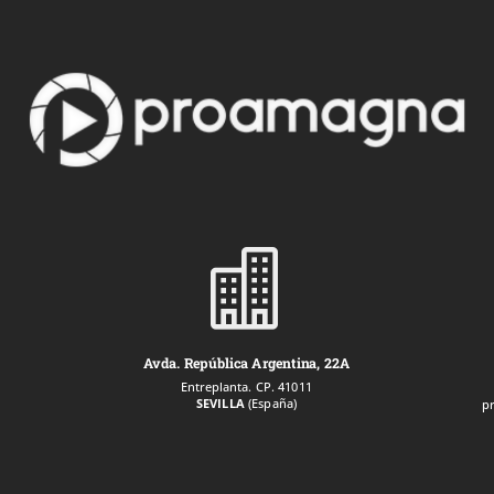

Avda. República Argentina, 22A
Entreplanta. CP. 41011
SEVILLA
(España)
p