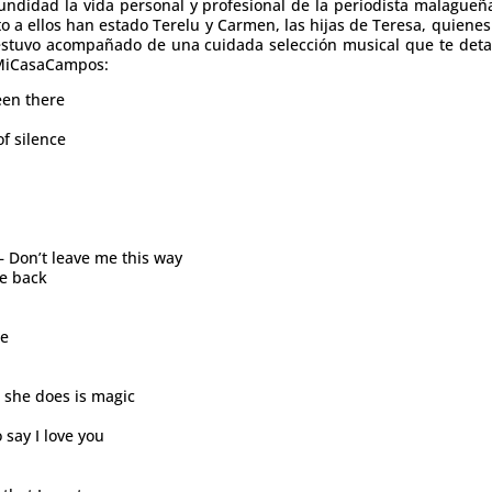
ndidad la vida personal y profesional de la periodista malagueñ
Junto a ellos han estado Terelu y Carmen, las hijas de Teresa, quie
estuvo acompañado de una cuidada selección musical que te detal
#MiCasaCampos:
een there
f silence
 Don’t leave me this way
e back
ne
s she does is magic
 say I love you