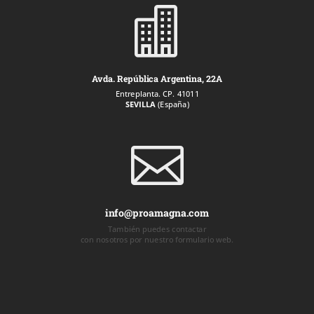

Avda. República Argentina, 22A
Entreplanta. CP. 41011
SEVILLA
(España)

info@proamagna.com
También puedes contactar
con nosotros por nuestro formulario web.