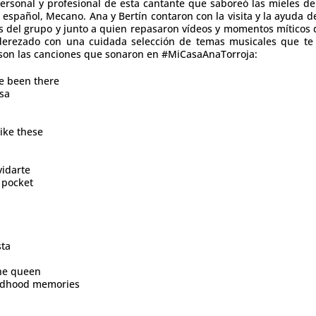
personal y profesional de esta cantante que saboreó las mieles de
spañol, Mecano. Ana y Bertín contaron con la visita y la ayuda d
s del grupo y junto a quien repasaron vídeos y momentos míticos
aderezado con una cuidada selección de temas musicales que t
as son las canciones que sonaron en #MiCasaAnaTorroja:
e been there
sa
ike these
vidarte
 pocket
sta
he queen
ildhood memories