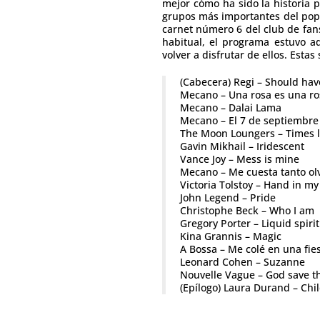
mejor cómo ha sido la historia 
grupos más importantes del pop e
carnet número 6 del club de fan
habitual, el programa estuvo 
volver a disfrutar de ellos. Est
(Cabecera) Regi – Should hav
Mecano – Una rosa es una ro
Mecano – Dalai Lama
Mecano – El 7 de septiembre
The Moon Loungers – Times l
Gavin Mikhail – Iridescent
Vance Joy – Mess is mine
Mecano – Me cuesta tanto ol
Victoria Tolstoy – Hand in my
John Legend – Pride
Christophe Beck – Who I am
Gregory Porter – Liquid spirit
Kina Grannis – Magic
A Bossa – Me colé en una fie
Leonard Cohen – Suzanne
Nouvelle Vague – God save t
(Epílogo) Laura Durand – Ch