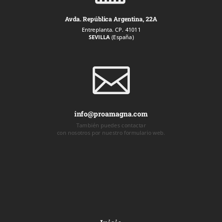
Avda. República Argentina, 22A
Entreplanta. CP. 41011
SEVILLA
(España)

info@proamagna.com
También puedes contactar
con nosotros por nuestro formulario web.