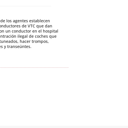
onde los agentes establecen
 conductores de VTC que dan
con un conductor en el hospital
ntración ilegal de coches que
 tuneados, hacer trompos,
es y transeúntes.