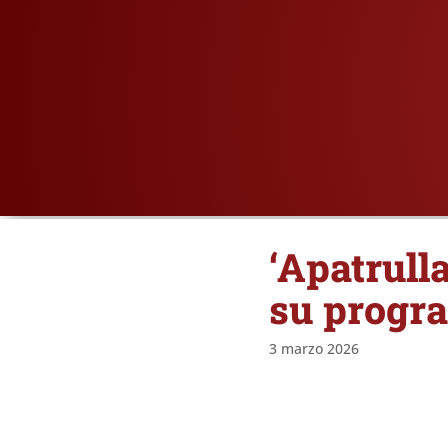
‘Apatrull
su progr
3 marzo 2026